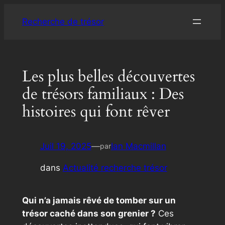
Aller
Recherche de trésor
au
contenu
Les plus belles découvertes
de trésors familiaux : Des
histoires qui font rêver
Juil 19, 2025
—
Ian Macmillan
par
dans
Actualité recherche trésor
Qui n’a jamais rêvé de tomber sur un
trésor caché dans son grenier ?
Ces