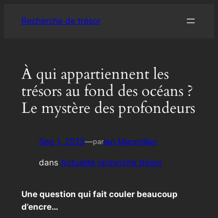
Aller
Recherche de trésor
au
contenu
À qui appartiennent les
trésors au fond des océans ?
Le mystère des profondeurs
Sep 1, 2025
—
Ian Macmillan
par
dans
Actualité recherche trésor
Une question qui fait couler beaucoup
d’encre…