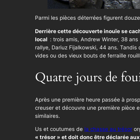
Parmi les pièces déterrées figurent douz
Derrière cette découverte inouïe se cac
local
: trois amis, Andrew Winter, 38 ans
rallye, Dariuz Fijalkowski, 44 ans. Tandis
vides ou des vieux bouts de ferraille roui
Quatre jours de foui
Après une première heure passée à prospec
creuser et découvre une première pièce en 
similaires.
Us et coutumes de
la chasse au trésor
or
« trésor » et doit donc être déclarée au