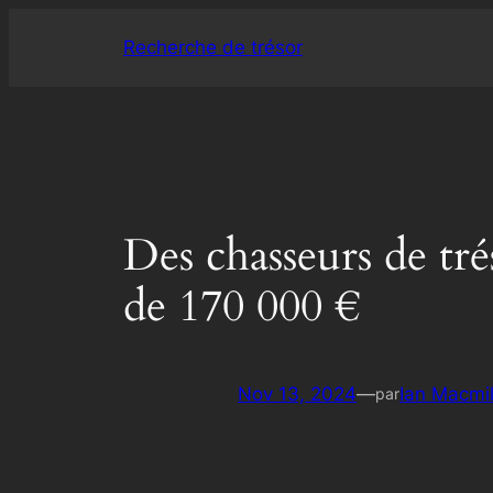
Aller
Recherche de trésor
au
contenu
Des chasseurs de tré
de 170 000 €
Nov 13, 2024
—
Ian Macmil
par