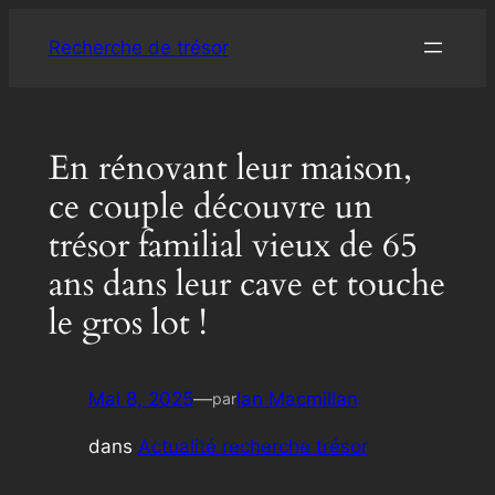
Aller
Recherche de trésor
au
contenu
En rénovant leur maison,
ce couple découvre un
trésor familial vieux de 65
ans dans leur cave et touche
le gros lot !
Mai 8, 2025
—
Ian Macmillan
par
dans
Actualité recherche trésor